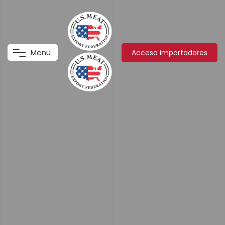
M
e
n
u
Acceso importadores