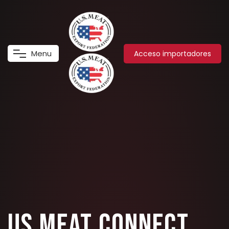
M
e
n
u
Acceso importadores
US MEAT CONNECT